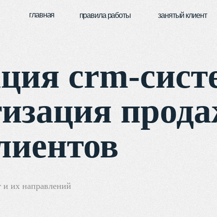
главная
правила работы
занятый клиент
завершенн
ция crm-сист
изация прода
лиентов
г и их направлений