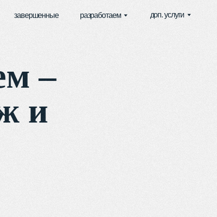
доп. услуги
ые
разработаем
ем –
ж и