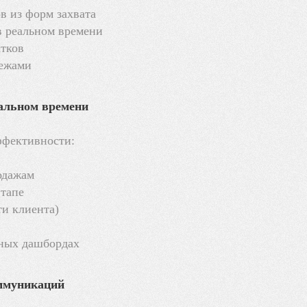
в из форм захвата
в реальном времени
атков
тежами
еальном времени
ффективности:
одажам
этапе
ти клиента)
тных дашбордах
оммуникаций