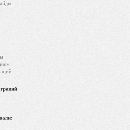
гайды
мы
циям
раций
еграций
вали: