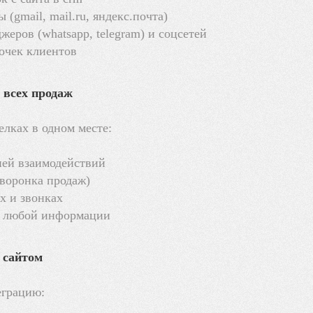
(gmail, mail.ru, яндекс.почта)
еров (whatsapp, telegram) и соцсетей
точек клиентов
 всех продаж
елках в одном месте:
ией взаимодействий
(воронка продаж)
х и звонках
а любой информации
 сайтом
еграцию: