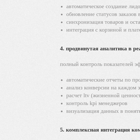
автоматическое создание лидо
обновление статусов заказов 
синхронизация товаров и ост
интеграция с корзиной и пла
4. продвинутая аналитика в р
полный контроль показателей э
автоматические отчеты по пр
анализ конверсии на каждом 
расчет ltv (жизненной ценнос
контроль kpi менеджеров
визуализация данных в поня
5. комплексная интеграция к