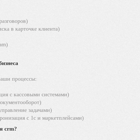
разговоров)
иска в карточке клиента)
ram)
бизнеса
ваши процессы:
ация с кассовыми системами)
документооборот)
 управление задачами)
ронизация с 1с и маркетплейсами)
ия crm?