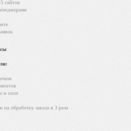
 5 сайтов
менеджерами
зите
заявок
йсы
ли:
атков
ументов
s и ozon
 на обработку заказа в 3 раза