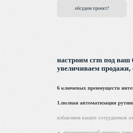
обсудим проект?
настроим crm под ваш б
увеличиваем продажи, 
6 ключевых преимуществ интег
1.полная автоматизация рутин
избавляем ваших сотрудников от
автоматический перенос заяво