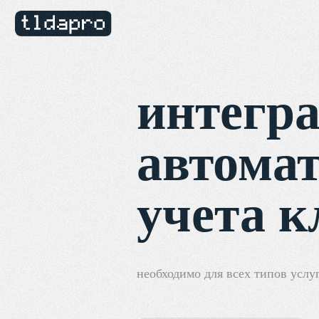
интегра
автомат
учета к
необходимо для всех типов услу