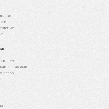
мпании
оста
решение
ие
темы
рация crm
ими сервисами
оцессов
в
ры